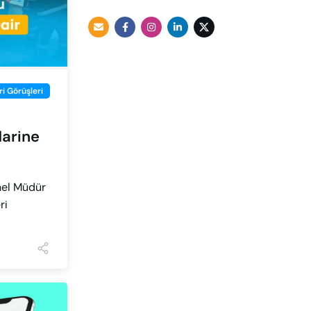
i Görüşleri
Marine
nel Müdür
ri