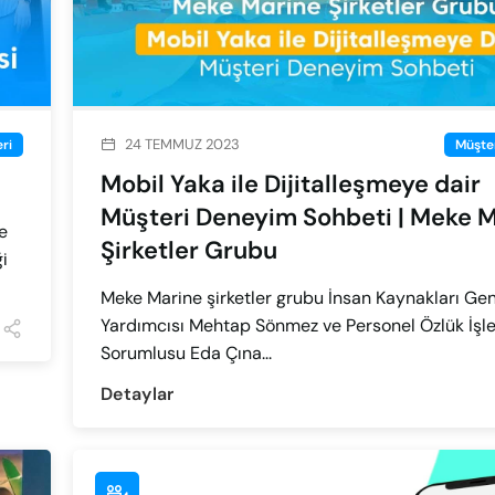
24 TEMMUZ 2023
ri
Müşter
Mobil Yaka ile Dijitalleşmeye dair
Müşteri Deneyim Sohbeti | Meke 
e
Şirketler Grubu
i
Meke Marine şirketler grubu İnsan Kaynakları Ge
Yardımcısı Mehtap Sönmez ve Personel Özlük İşle
Sorumlusu Eda Çına...
Detaylar