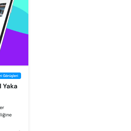
i Görüşleri
l Yaka
er
liğine