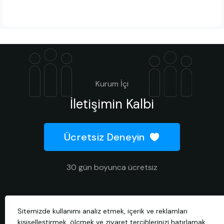
Kurum İçi
İletişimin Kalbi
Ücretsiz Deneyin
30 gün boyunca ücretsiz
Sitemizde kullanımı analiz etmek, içerik ve reklamları
2026 © Tüm hakları saklıdır.
kişiselleştirmek, ölçmek ve ziyaret tercihlerinizi hatırlamak