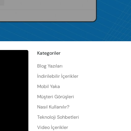
Kategoriler
Blog Yazıları
İndirilebilir İçerikler
Mobil Yaka
Müşteri Görüşleri
Nasıl Kullanılır?
Teknoloji Sohbetleri
Video İçerikler