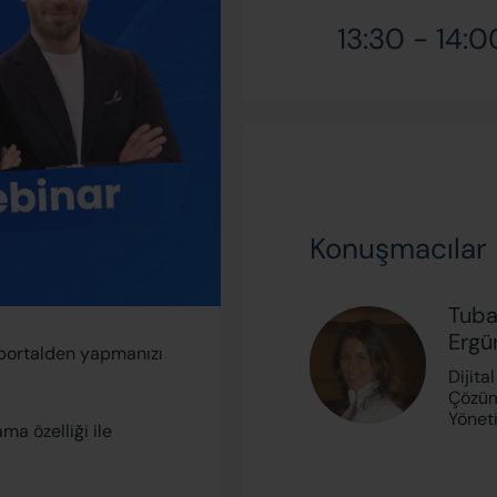
13:30 - 14:0
Konuşmacılar
Tub
Ergü
l portalden yapmanızı
Dijital
Çözüm
Yöneti
ama özelliği ile