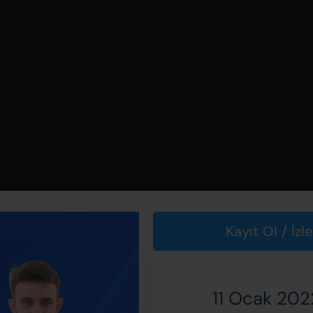
Kayıt Ol / İzl
11 Ocak 202