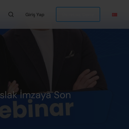
Giriş Yap
Ücretsiz Dene
Islak İmzaya Son