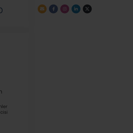
0
a
n
ler
cisi