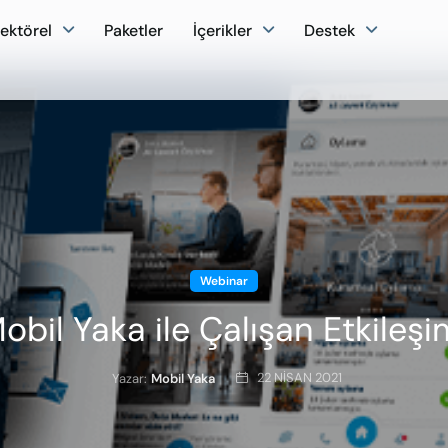
ektörel
Paketler
İçerikler
Destek
Webinar
bil Yaka ile Çalışan Etkileşim
22 NISAN 2021
Yazar:
Mobil Yaka