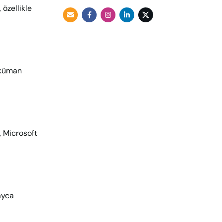
 özellikle
doküman
, Microsoft
layca