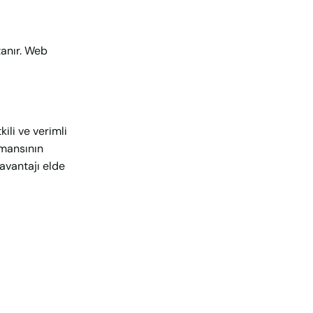
tanır. Web
kili ve verimli
rmansının
 avantajı elde