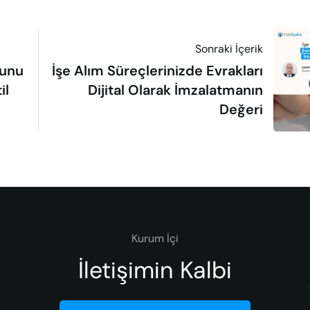
Sonraki İçerik
runu
İşe Alım Süreçlerinizde Evrakları
il
Dijital Olarak İmzalatmanın
Değeri
Kurum İçi
İletişimin Kalbi