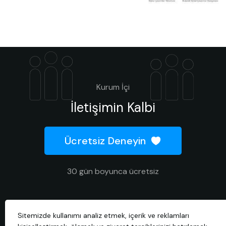
Kurum İçi
İletişimin Kalbi
Ücretsiz Deneyin
30 gün boyunca ücretsiz
Sitemizde kullanımı analiz etmek, içerik ve reklamları
2026 © Tüm hakları saklıdır.