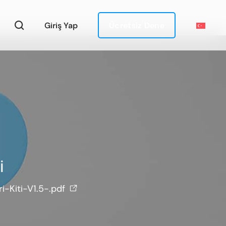
Giriş Yap
Ücretsiz Dene
i
-Kiti-V1.5-.pdf