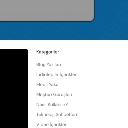
Kategoriler
Blog Yazıları
İndirilebilir İçerikler
Mobil Yaka
Müşteri Görüşleri
Nasıl Kullanılır?
Teknoloji Sohbetleri
Video İçerikler