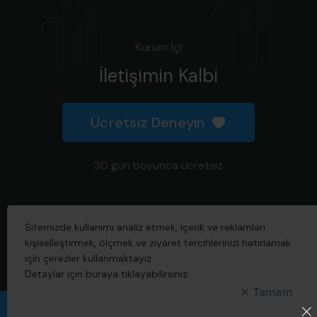
Kurum İçi
İletişimin Kalbi
Ücretsiz Deneyin
30 gün boyunca ücretsiz
Sitemizde kullanımı analiz etmek, içerik ve reklamları
2026 © Tüm hakları saklıdır.
kişiselleştirmek, ölçmek ve ziyaret tercihlerinizi hatırlamak
için çerezler kullanmaktayız.
Created with
by
Detaylar için
buraya
tıklayabilirsiniz.
Tamam
İletişime Geç